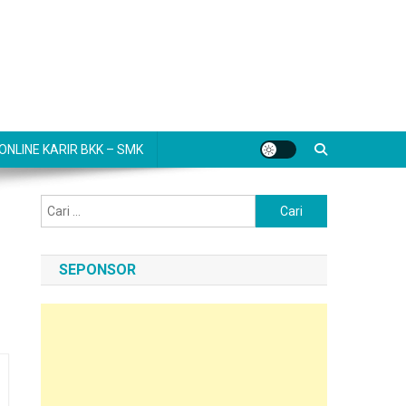
NLINE KARIR BKK – SMK
Cari
untuk:
SEPONSOR