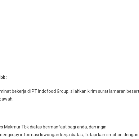
bk :
inat bekerja di PT Indofood Group, silahkan kirim surat lamaran beser
ibawah.
es Makmur Tbk diatas bermanfaat bagi anda, dan ingin
engcopy informasi lowongan kerja diatas, Tetapi kami mohon dengan