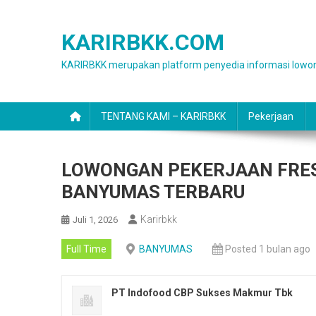
Skip
to
KARIRBKK.COM
content
KARIRBKK merupakan platform penyedia informasi lowon
TENTANG KAMI – KARIRBKK
Pekerjaan
LOWONGAN PEKERJAAN FRES
BANYUMAS TERBARU
Karirbkk
Juli 1, 2026
Full Time
BANYUMAS
Posted 1 bulan ago
PT Indofood CBP Sukses Makmur Tbk